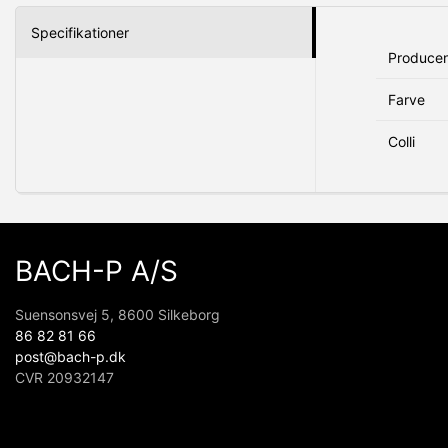
Specifikationer
Produce
Farve
Colli
BACH-P A/S
Suensonsvej 5, 8600 Silkeborg
86 82 81 66
post@bach-p.dk
CVR 20932147