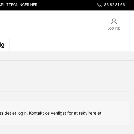
SPLITTEGNINGER HER
86 82 81 66
LOG IND
lg
s det et login. Kontakt os venligst for at rekvirere et.