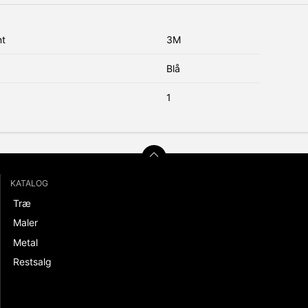
nt
3M
Blå
1
KATALOG
Træ
Maler
Metal
Restsalg