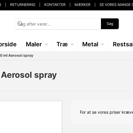
G
RETURNERING
KONTAKTER
MÆRKER
SE VORES MANGE 
Søg
orside
Maler
Træ
Metal
Restsa
0 ml Aerosol spray
 Aerosol spray
For at se vores priser kræve