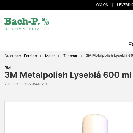
OM OS
LEVERIN
F
3M Metalpolish Lyseblå 60
Du er her:
Forside
Maler
Tilbehør
3M
3M Metalpolish Lyseblå 600 ml
Varenummer:
3M0SSCPAD