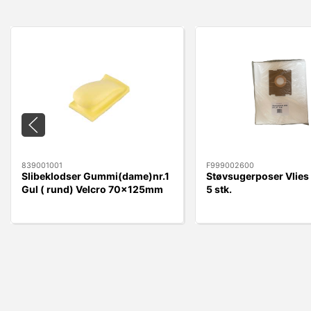
839001001
F999002600
Slibeklodser Gummi(dame)nr.1
Støvsugerposer Vlies
Gul ( rund) Velcro 70x125mm
5 stk.