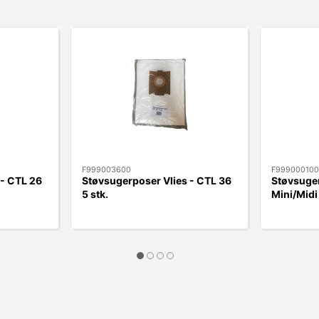
F999003600
F999000100
 - CTL 26
Støvsugerposer Vlies - CTL 36
Støvsuger
5 stk.
Mini/Midi 