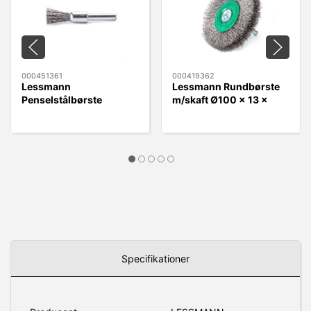
000451361
000419362
Lessmann
Lessmann Rundbørste
Penselstålbørste
m/skaft Ø100 x 13 x
Ø12mm x 6mm RF 0,30
6mm Rustfri 0,30 Tråd
Tråd
Specifikationer