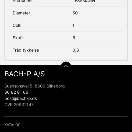
Producent
LESSMANN
Diameter
50
Colli
1
Skaft
6
Tråd tykkelse
0,3
BACH-P A/S
Suensonsvej 5, 8600 Silkeborg
86 82 81 66
post@bach-p.dk
CVR 20932147
KATALOG