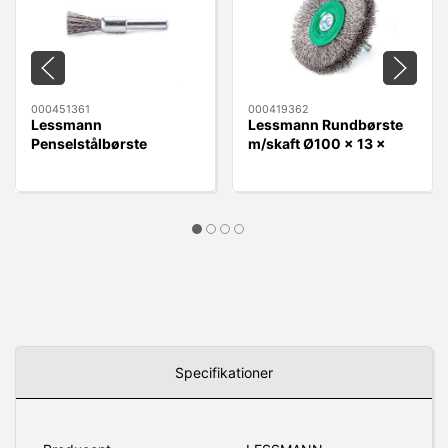
000451361
000419362
Lessmann
Lessmann Rundbørste
Penselstålbørste
m/skaft Ø100 x 13 x
Ø12mm x 6mm RF 0,30
6mm Rustfri 0,30 Tråd
Tråd
Specifikationer