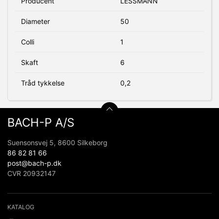
Producent
LESSMANN
Diameter
50
Colli
1
Skaft
6
Tråd tykkelse
0,2
BACH-P A/S
Suensonsvej 5, 8600 Silkeborg
86 82 81 66
post@bach-p.dk
CVR 20932147
KATALOG