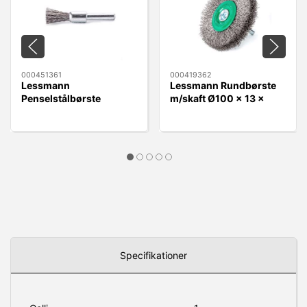
000451361
000419362
Lessmann
Lessmann Rundbørste
Penselstålbørste
m/skaft Ø100 x 13 x
Ø12mm x 6mm RF 0,30
6mm Rustfri 0,30 Tråd
Tråd
Specifikationer