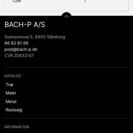
Colli
1
BACH-P A/S
Suensonsvej 5, 8600 Silkeborg
86 82 81 66
post@bach-p.dk
CVR 20932147
KATALOG
Træ
Maler
Metal
Restsalg
INFORMATION