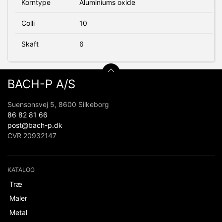
Korntype
Aluminiums oxide
Colli
10
Skaft
6
BACH-P A/S
Suensonsvej 5, 8600 Silkeborg
86 82 81 66
post@bach-p.dk
CVR 20932147
KATALOG
Træ
Maler
Metal