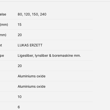
else
80, 120, 150, 240
(mm)
15
(mm)
20
nt
LUKAS ERZETT
ype
Ligesliber, lynsliber & boremaskine mm.
20
Aluminiums oxide
Aluminiums oxide
10
6