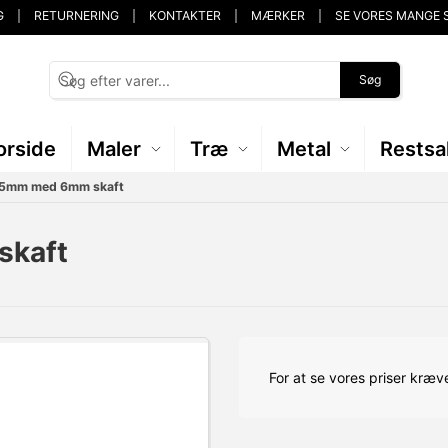
G
RETURNERING
KONTAKTER
MÆRKER
SE VORES MANGE 
Søg
orside
Maler
Træ
Metal
Restsa
x15mm med 6mm skaft
skaft
For at se vores priser kræve