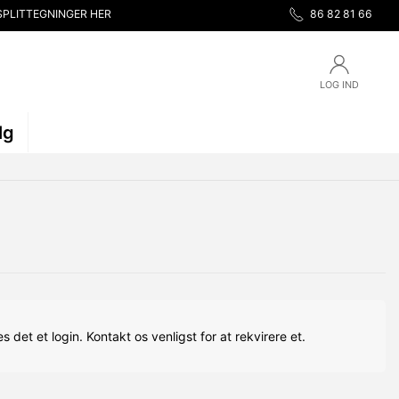
SPLITTEGNINGER HER
86 82 81 66
LOG IND
lg
s det et login. Kontakt os venligst for at rekvirere et.