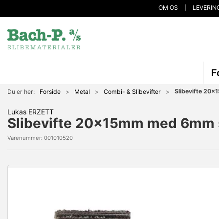
OM OS
LEVERIN
F
Slibevifte 20
Du er her:
Forside
Metal
Combi- & Slibevifter
Lukas ERZETT
Slibevifte 20x15mm med 6mm 
Varenummer:
001010520