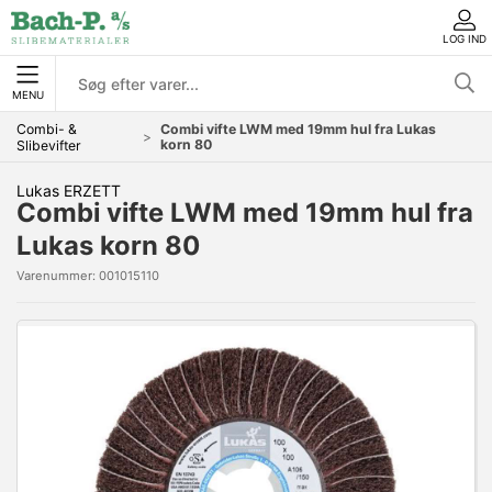
LOG IND
MENU
Combi- &
Combi vifte LWM med 19mm hul fra Lukas
korn 80
Slibevifter
Lukas ERZETT
Combi vifte LWM med 19mm hul fra
Lukas korn 80
Varenummer:
001015110