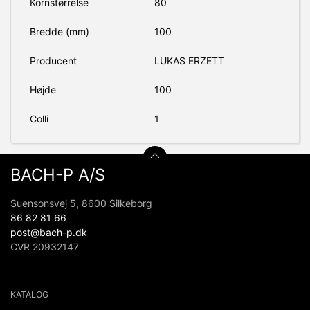
Kornstørrelse
80
Bredde (mm)
100
Producent
LUKAS ERZETT
Højde
100
Colli
1
BACH-P A/S
Suensonsvej 5, 8600 Silkeborg
86 82 81 66
post@bach-p.dk
CVR 20932147
KATALOG