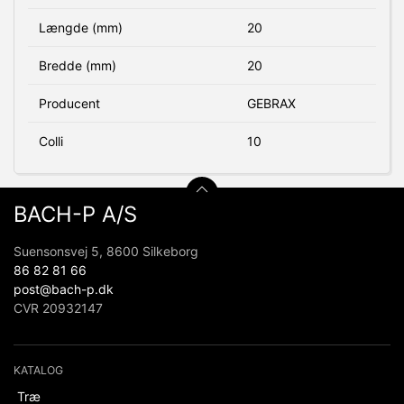
Længde (mm)
20
Bredde (mm)
20
Producent
GEBRAX
Colli
10
BACH-P A/S
Suensonsvej 5, 8600 Silkeborg
86 82 81 66
post@bach-p.dk
CVR 20932147
KATALOG
Træ