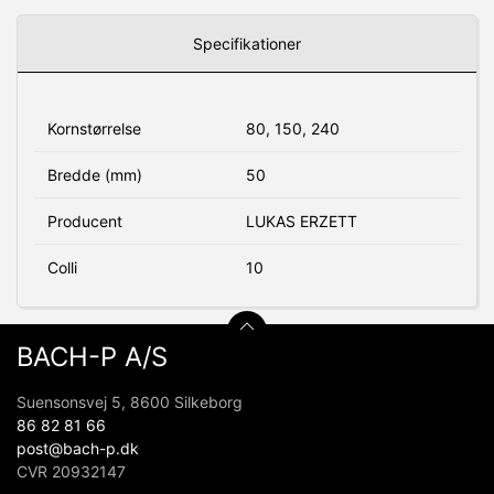
Specifikationer
Kornstørrelse
80, 150, 240
Bredde (mm)
50
Producent
LUKAS ERZETT
Colli
10
BACH-P A/S
Suensonsvej 5, 8600 Silkeborg
86 82 81 66
post@bach-p.dk
CVR 20932147