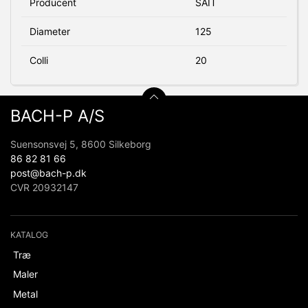
Producent
SAIT
Diameter
125
Colli
20
BACH-P A/S
Suensonsvej 5, 8600 Silkeborg
86 82 81 66
post@bach-p.dk
CVR 20932147
KATALOG
Træ
Maler
Metal