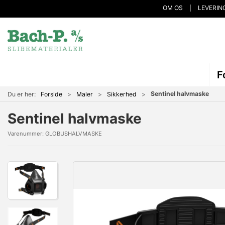
OM OS
LEVERIN
F
Sentinel halvmaske
Du er her:
Forside
Maler
Sikkerhed
Sentinel halvmaske
Varenummer:
GLOBUSHALVMASKE