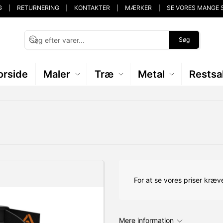
G
RETURNERING
KONTAKTER
MÆRKER
SE VORES MANGE 
Søg
orside
Maler
Træ
Metal
Restsa
For at se vores priser kræve
Mere information