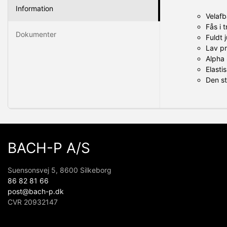
Information
Velafb
Fås i 
Dokumenter
Fuldt 
Lav pr
Alpha 
Elasti
Den st
BACH-P A/S
Suensonsvej 5, 8600 Silkeborg
86 82 81 66
post@bach-p.dk
CVR 20932147