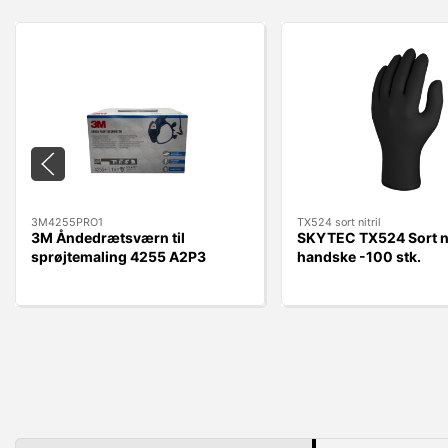
3M4255PRO1
TX524 sort nitril
3M Åndedrætsværn til
SKYTEC TX524 Sort ni
sprøjtemaling 4255 A2P3
handske -100 stk.