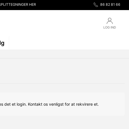
SPLITTEGNINGER HER
86 82 81 66
LOG IND
lg
s det et login. Kontakt os venligst for at rekvirere et.