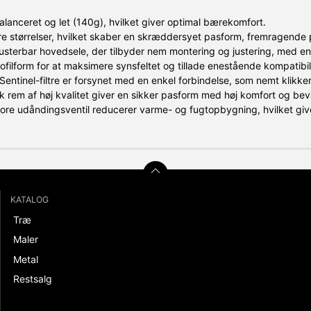
alanceret og let (140g), hvilket giver optimal bærekomfort.
tre størrelser, hvilket skaber en skræddersyet pasform, fremragende
justerbar hovedsele, der tilbyder nem montering og justering, med en 
ofilform for at maksimere synsfeltet og tillade enestående kompatibi
Sentinel-filtre er forsynet med en enkel forbindelse, som nemt klikke
sk rem af høj kvalitet giver en sikker pasform med høj komfort og be
ore udåndingsventil reducerer varme- og fugtopbygning, hvilket gi
KATALOG
Træ
Maler
Metal
Restsalg