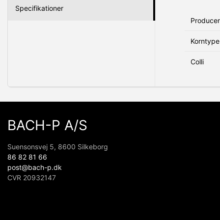
Specifikationer
Produce
Korntype
Colli
BACH-P A/S
Suensonsvej 5, 8600 Silkeborg
86 82 81 66
post@bach-p.dk
CVR 20932147