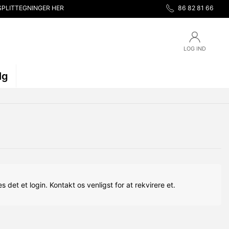
SPLITTEGNINGER HER
86 82 81 66
LOG IND
lg
s det et login. Kontakt os venligst for at rekvirere et.