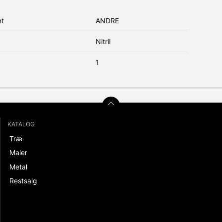
nt
ANDRE
Nitril
1
KATALOG
Træ
Maler
Metal
Restsalg