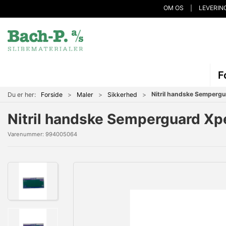
OM OS
LEVERIN
F
Nitril handske Sempergu
Du er her:
Forside
Maler
Sikkerhed
Nitril handske Semperguard Xp
Varenummer:
994005064