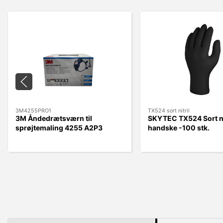
3M4255PRO1
TX524 sort nitril
3M Åndedrætsværn til
SKYTEC TX524 Sort ni
sprøjtemaling 4255 A2P3
handske -100 stk.