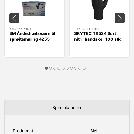
3M4255PRO1
TX524 sort nitril
3M Åndedrætsværn til
SKYTEC TX524 Sort
sprøjtemaling 4255
nitril handske -100 stk.
A2P3
Specifikationer
Producent
3M