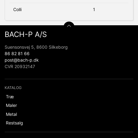
Colli
1
BACH-P A/S
Suensonsvej 5, 8600 Silkeborg
86 82 81 66
post@bach-p.dk
CVR 20932147
KATALOG
Træ
Maler
Metal
Restsalg