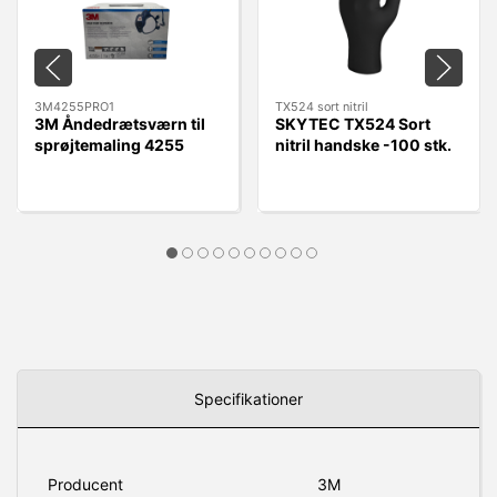
3M4255PRO1
TX524 sort nitril
3M Åndedrætsværn til
SKYTEC TX524 Sort
sprøjtemaling 4255
nitril handske -100 stk.
A2P3
Specifikationer
Producent
3M