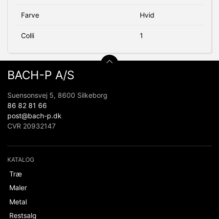
Farve
Hvid
Colli
1
BACH-P A/S
Suensonsvej 5, 8600 Silkeborg
86 82 81 66
post@bach-p.dk
CVR 20932147
KATALOG
Træ
Maler
Metal
Restsalg