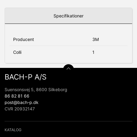
Specifikationer
Producent
3M
Colli
1
BACH-P A/S
Suensonsvej 5, 8600 Silkeborg
86 82 81 66
post@bach-p.dk
CVR 20932147
KATALOG