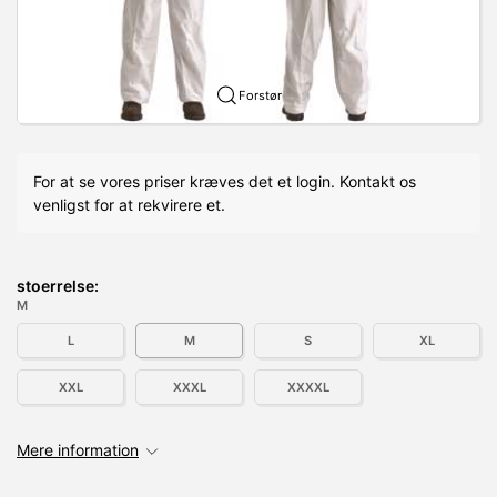
Forstør
For at se vores priser kræves det et login. Kontakt os
venligst for at rekvirere et.
stoerrelse:
M
L
M
S
XL
XXL
XXXL
XXXXL
Mere information