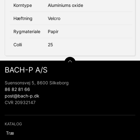
Korntype
Aluminiums oxide
Hæftning
Velcro
Rygmateriale
Papir
Colli
25
BACH-P A/S
Suensonsvej 5, 8600 Silkeborg
86 82 81 66
post@bach-p.dk
CVR 20932147
KATALOG
Træ