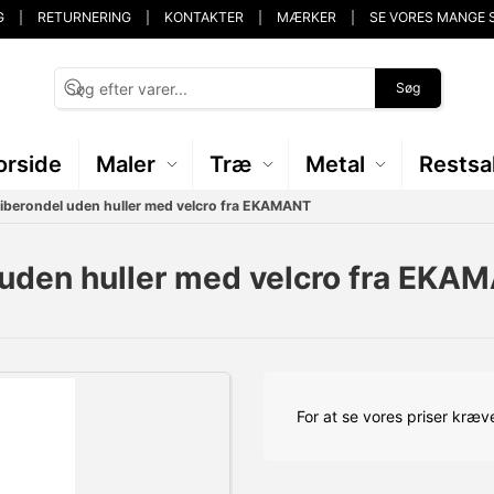
G
RETURNERING
KONTAKTER
MÆRKER
SE VORES MANGE 
Søg
orside
Maler
Træ
Metal
Restsa
berondel uden huller med velcro fra EKAMANT
uden huller med velcro fra EKA
For at se vores priser kræve