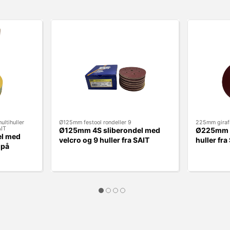
ltihuller
Ø125mm festool rondeller 9
225mm girafr
AIT
Ø125mm 4S sliberondel med
Ø225mm g
el med
velcro og 9 huller fra SAIT
huller fra
 på