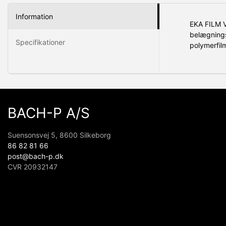
Information
EKA FILM V
belægnings
Specifikationer
polymerfil
BACH-P A/S
Suensonsvej 5, 8600 Silkeborg
86 82 81 66
post@bach-p.dk
CVR 20932147