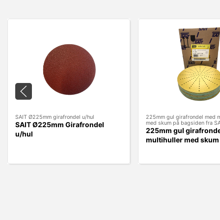
SAIT Ø225mm girafrondel u/hul
225mm gul girafrondel med mu
med skum på bagsiden fra S
SAIT Ø225mm Girafrondel
225mm gul girafrond
u/hul
multihuller med skum
bagsiden fra SAIT