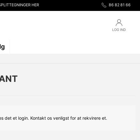
SPLITTEGNINGER HER
86 82 81 66
LOG IND
lg
MANT
s det et login. Kontakt os venligst for at rekvirere et.