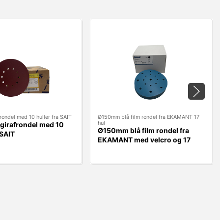
ondel med 10 huller fra SAIT
Ø150mm blå film rondel fra EKAMANT 17
hul
irafrondel med 10
Ø150mm blå film rondel fra
 SAIT
EKAMANT med velcro og 17
huller