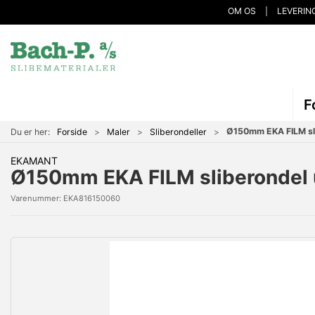
OM OS
LEVERIN
F
Ø150mm EKA FILM sli
Du er her:
Forside
Maler
Sliberondeller
EKAMANT
Ø150mm EKA FILM sliberondel 
Varenummer:
EKA816150060