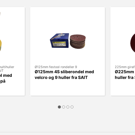
ltihuller
Ø125mm festool rondeller 9
225mm girafr
AIT
Ø125mm 4S sliberondel med
Ø225mm g
el med
velcro og 9 huller fra SAIT
huller fra
 på