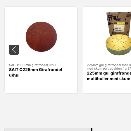
SAIT Ø225mm girafrondel u/hul
225mm gul girafrondel med mu
med skum på bagsiden fra S
SAIT Ø225mm Girafrondel
225mm gul girafrond
u/hul
multihuller med skum
bagsiden fra SAIT