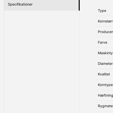
Specifikationer
Type
Kornstørr
Produce
Farve
Maskint
Diameter
Kvalitet
Korntype
Hæftnin
Rygmater