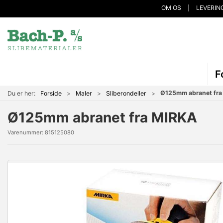
OM OS
LEVERIN
F
Ø125mm abranet fra
Du er her:
Forside
Maler
Sliberondeller
Ø125mm abranet fra MIRKA
Varenummer:
815125080