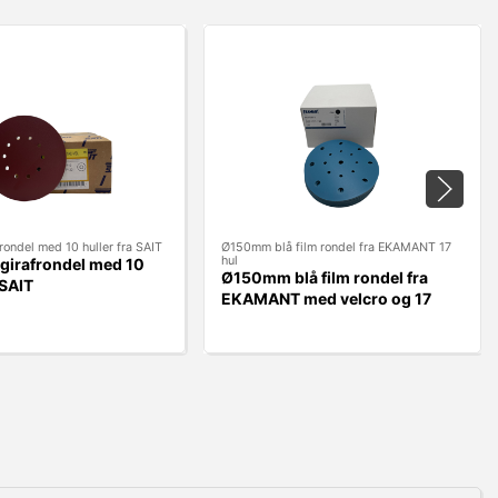
ondel med 10 huller fra SAIT
Ø150mm blå film rondel fra EKAMANT 17
hul
irafrondel med 10
Ø150mm blå film rondel fra
 SAIT
EKAMANT med velcro og 17
huller