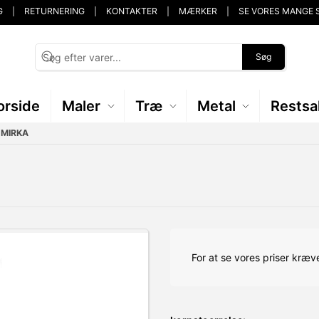
G
RETURNERING
KONTAKTER
MÆRKER
SE VORES MANGE 
Søg
orside
Maler
Træ
Metal
Restsa
 MIRKA
For at se vores priser kræve