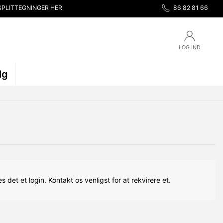
SPLITTEGNINGER HER
86 82 81 66
LOG IND
lg
s det et login. Kontakt os venligst for at rekvirere et.