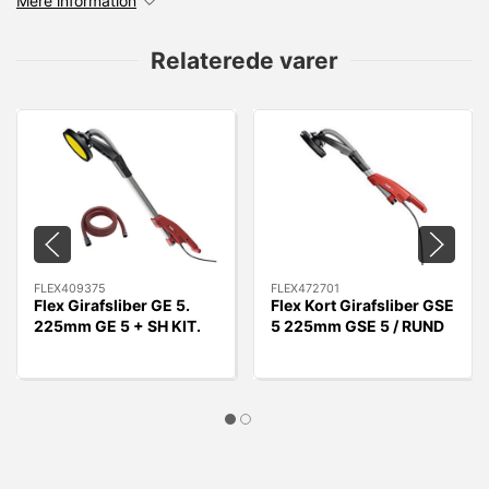
Mere information
Relaterede varer
FLEX409375
FLEX472701
Flex Girafsliber GE 5.
Flex Kort Girafsliber GSE
225mm GE 5 + SH KIT.
5 225mm GSE 5 / RUND
med 4M slange
HOVED + SLANGE