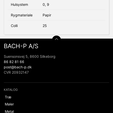
Hulsystem
0, 9
Rygmateriale
Papir
Colli
25
BACH-P A/S
Suensonsvej 5, 8600 Silkeborg
86 82 81 66
post@bach-p.dk
CVR 20932147
KATALOG
Træ
Maler
Metal