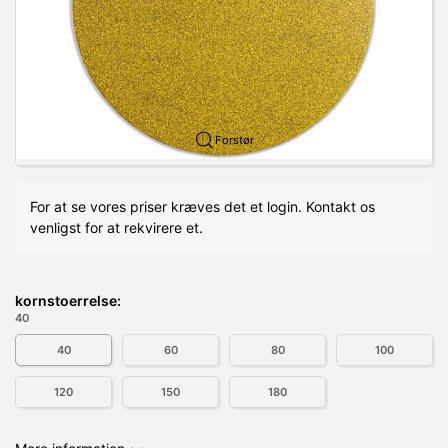
Forstør
For at se vores priser kræves det et login. Kontakt os
venligst for at rekvirere et.
kornstoerrelse:
40
40
60
80
100
120
150
180