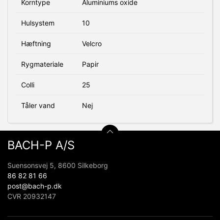
Korntype
Aluminiums oxide
Hulsystem
10
Hæftning
Velcro
Rygmateriale
Papir
Colli
25
Tåler vand
Nej
BACH-P A/S
Suensonsvej 5, 8600 Silkeborg
86 82 81 66
post@bach-p.dk
CVR 20932147