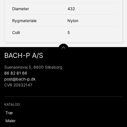
Diameter
432
Rygmateriale
Nylon
Colli
5
BACH-P A/S
Suensonsvej 5, 8600 Silkeborg
86 82 81 66
post@bach-p.dk
CVR 20932147
KATALOG
Træ
Maler