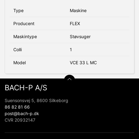
Type
Maskine
Producent
FLEX
Maskintype
Støvsuger
Colli
1
Model
VCE 33 L MC
BACH-P A/S
Suensonsvej 5, 8600 Silkeborg
86 82 81 66
post@bach-p.dk
CVR 20932147