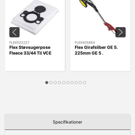
FLEX502227
FLEX405884
Flex Støvsugerpose
Flex Girafsliber GE 5.
Fleece 33/44 Til VCE
225mm GE 5 .
33/44 L MC/AC, 5 stk.
Uden/slange
Specifikationer