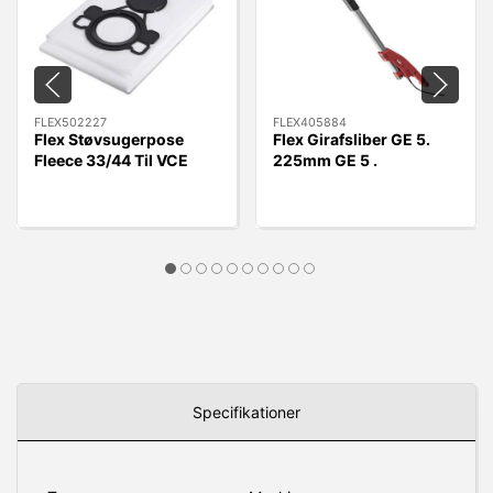
FLEX502227
FLEX405884
Flex Støvsugerpose
Flex Girafsliber GE 5.
Fleece 33/44 Til VCE
225mm GE 5 .
33/44 L MC/AC, 5 stk.
Uden/slange
Specifikationer