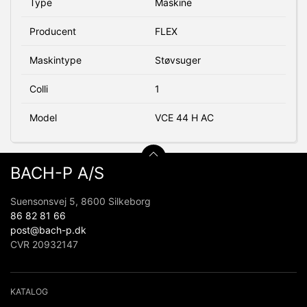
Type
Maskine
Producent
FLEX
Maskintype
Støvsuger
Colli
1
Model
VCE 44 H AC
BACH-P A/S
Suensonsvej 5, 8600 Silkeborg
86 82 81 66
post@bach-p.dk
CVR 20932147
KATALOG