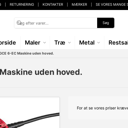
G
RETURNERING
KONTAKTER
MÆRKER
SE VORES MANGE 
Søg
orside
Maler
Træ
Metal
Restsa
r GCE 6-EC Maskine uden hoved.
 Maskine uden hoved.
For at se vores priser kræve