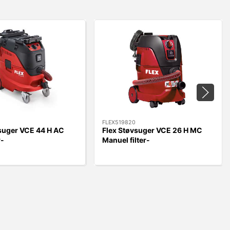
FLEX519820
suger VCE 44 H AC
Flex Støvsuger VCE 26 H MC
r-
Manuel filter-
g/RengøringsSæt
rengøring/RengøringsSæt