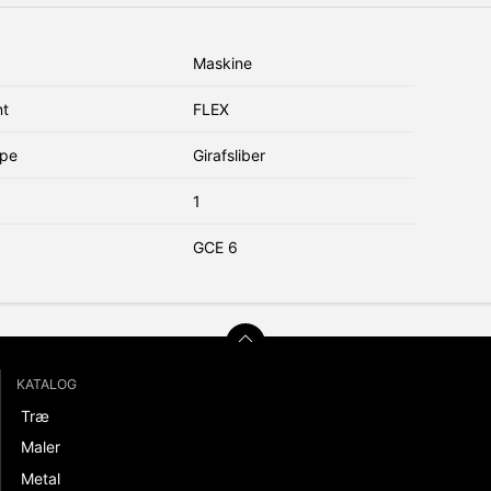
Maskine
nt
FLEX
ype
Girafsliber
1
GCE 6
KATALOG
Træ
Maler
Metal