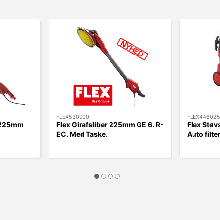
FLEX530900
FLEX446025
. 225mm
Flex Girafsliber 225mm GE 6. R-
Flex Støv
EC. Med Taske.
Auto filte
rengørin