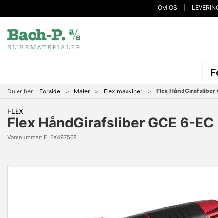
OM OS
LEVERIN
F
Flex HåndGirafslibe
Du er her:
Forside
Maler
Flex maskiner
FLEX
Flex HåndGirafsliber GCE 6-EC
Varenummer:
FLEX497568