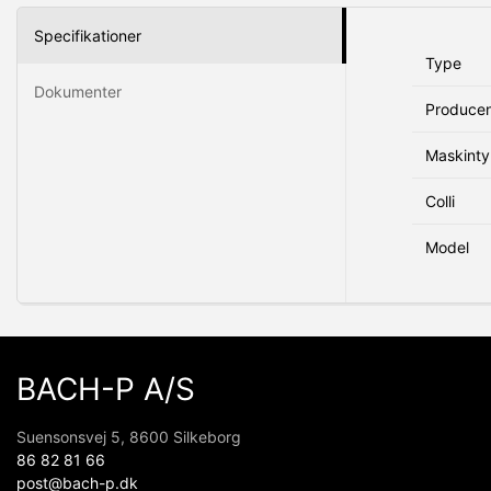
Specifikationer
Type
Dokumenter
Produce
Maskint
Colli
Model
BACH-P A/S
Suensonsvej 5, 8600 Silkeborg
86 82 81 66
post@bach-p.dk