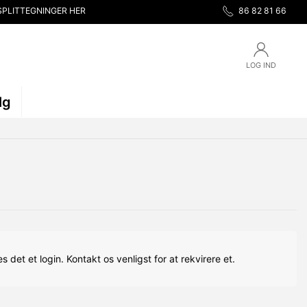
SPLITTEGNINGER HER
86 82 81 66
LOG IND
lg
s det et login. Kontakt os venligst for at rekvirere et.