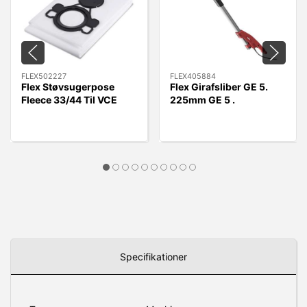
FLEX502227
FLEX405884
Flex Støvsugerpose
Flex Girafsliber GE 5.
Fleece 33/44 Til VCE
225mm GE 5 .
33/44 L MC/AC, 5 stk.
Uden/slange
Specifikationer