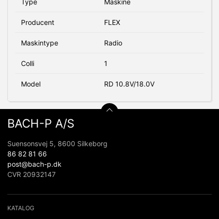
Type
Maskine
Producent
FLEX
Maskintype
Radio
Colli
1
Model
RD 10.8V/18.0V
BACH-P A/S
Suensonsvej 5, 8600 Silkeborg
86 82 81 66
post@bach-p.dk
CVR 20932147
KATALOG