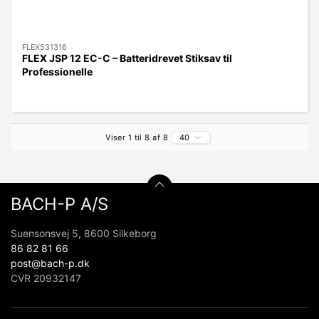
FLEX531316
FLEX JSP 12 EC-C – Batteridrevet Stiksav til
Professionelle
Viser 1 til 8 af 8
40
BACH-P A/S
Suensonsvej 5, 8600 Silkeborg
86 82 81 66
post@bach-p.dk
CVR 20932147