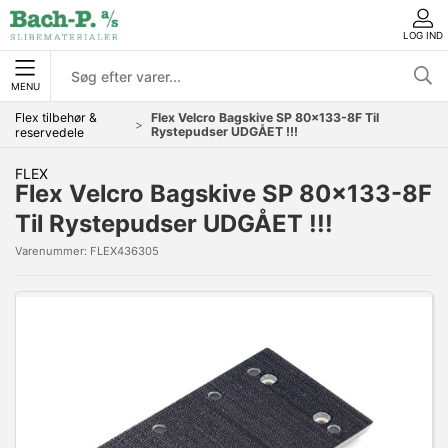
LOG IND
MENU
Flex tilbehør &
Flex Velcro Bagskive SP 80x133-8F Til
Rystepudser UDGÅET !!!
reservedele
FLEX
Flex Velcro Bagskive SP 80x133-8F
Til Rystepudser UDGÅET !!!
Varenummer:
FLEX436305