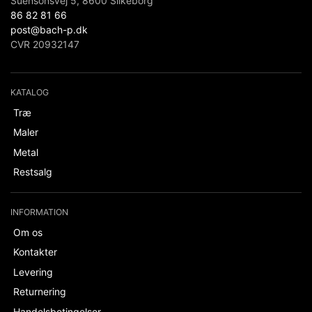
Suensonsvej 5, 8600 Silkeborg
86 82 81 66
post@bach-p.dk
CVR 20932147
KATALOG
Træ
Maler
Metal
Restsalg
INFORMATION
Om os
Kontakter
Levering
Returnering
Handelsbetingelser