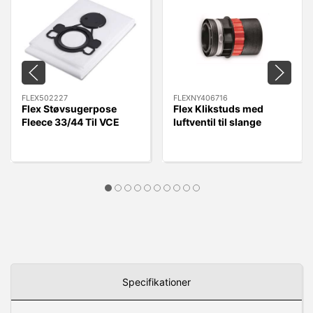
FLEX502227
FLEXNY406716
Flex Støvsugerpose
Flex Klikstuds med
Fleece 33/44 Til VCE
luftventil til slange
33/44 L MC/AC, 5 stk.
FLEXNY406716 - Quick
Kobling.
Specifikationer