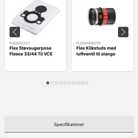
FLEX502227
FLEXNY406716
Flex Støvsugerpose
Flex Klikstuds med
Fleece 33/44 Til VCE
luftventil til slange
33/44 L MC/AC, 5 stk.
FLEXNY406716 - Quick
Kobling.
Specifikationer