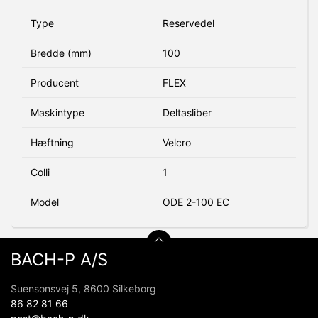
Type
Reservedel
Bredde (mm)
100
Producent
FLEX
Maskintype
Deltasliber
Hæftning
Velcro
Colli
1
Model
ODE 2-100 EC
BACH-P A/S
Suensonsvej 5, 8600 Silkeborg
86 82 81 66