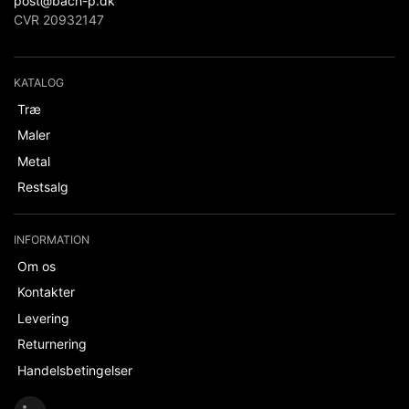
post@bach-p.dk
CVR 20932147
KATALOG
Træ
Maler
Metal
Restsalg
INFORMATION
Om os
Kontakter
Levering
Returnering
Handelsbetingelser