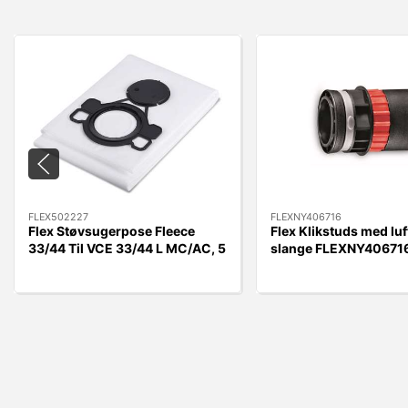
FLEX502227
FLEXNY406716
Flex Støvsugerpose Fleece
Flex Klikstuds med luft
33/44 Til VCE 33/44 L MC/AC, 5
slange FLEXNY406716
stk.
Kobling.