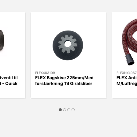
FLEX483109
FLEXNY4067
ventil til
FLEX Bagskive 225mm/Med
FLEX Anti
 - Quick
forstærkning Til Girafsliber
M/Luftreg
WSE500/