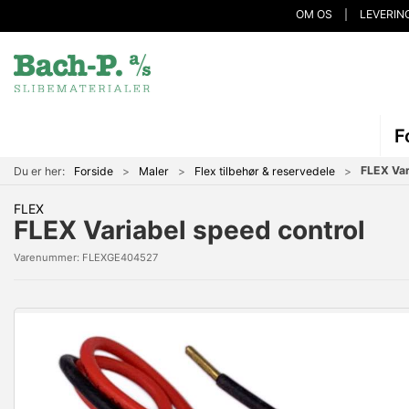
OM OS
LEVERIN
F
FLEX Var
Du er her:
Forside
Maler
Flex tilbehør & reservedele
FLEX
FLEX Variabel speed control
Varenummer:
FLEXGE404527