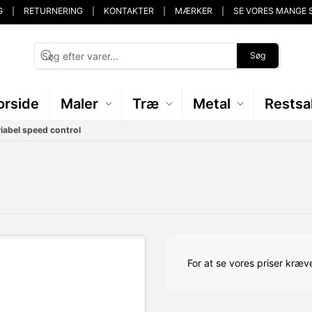
G
RETURNERING
KONTAKTER
MÆRKER
SE VORES MANGE 
Søg
orside
Maler
Træ
Metal
Restsa
iabel speed control
For at se vores priser kræve