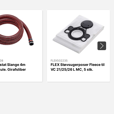
08
FLEX502235
stat Slange 4m
FLEX Støvsugerposer Fleece til
ule. Girafsliber
VC 21/25/26 L MC, 5 stk.
WST700VV/GE5