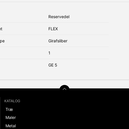
Reservedel
nt
FLEX
ype
Girafsliber
1
GE 5
KATALOG
Træ
Maler
Metal