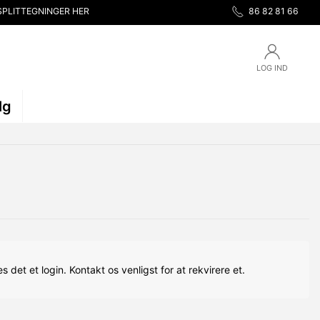
SPLITTEGNINGER HER
86 82 81 66
LOG IND
lg
s det et login. Kontakt os venligst for at rekvirere et.