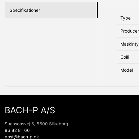
Specifikationer
Type
Produce
Maskint
Colli
Model
BACH-P A/S
Suensonsvej 5, 8600 Silkeborg
86 82 81 66
post@bach-p.dk