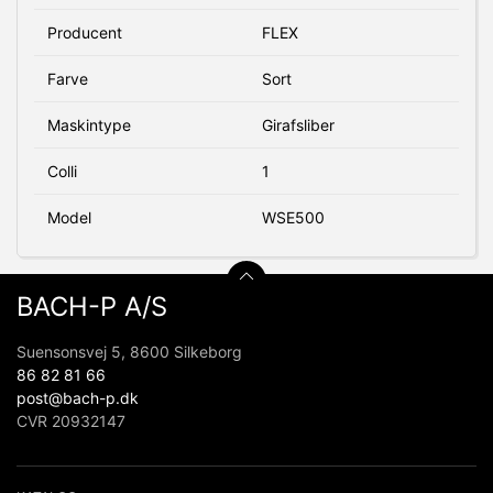
Producent
FLEX
Farve
Sort
Maskintype
Girafsliber
Colli
1
Model
WSE500
BACH-P A/S
Suensonsvej 5, 8600 Silkeborg
86 82 81 66
post@bach-p.dk
CVR 20932147