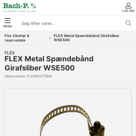
LOG IND
MENU
Flex tilbehør &
FLEX Metal Spændebånd Girafsliber
WSE500
reservedele
FLEX
FLEX Metal Spændebånd
Girafsliber WSE500
Varenummer:
FLEXNY377945