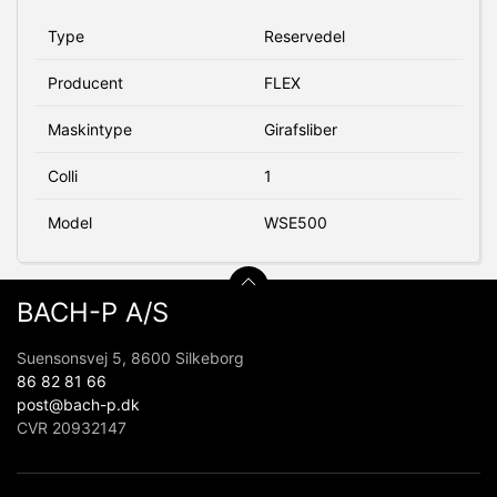
Type
Reservedel
Producent
FLEX
Maskintype
Girafsliber
Colli
1
Model
WSE500
BACH-P A/S
Suensonsvej 5, 8600 Silkeborg
86 82 81 66
post@bach-p.dk
CVR 20932147