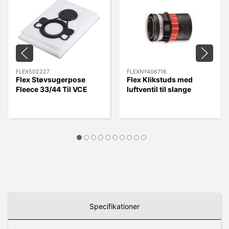
FLEX502227
FLEXNY406716
Flex Støvsugerpose
Flex Klikstuds med
Fleece 33/44 Til VCE
luftventil til slange
33/44 L MC/AC, 5 stk.
FLEXNY406716 - Quick
Kobling.
Specifikationer