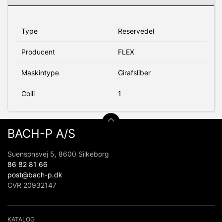
Type
Reservedel
Producent
FLEX
Maskintype
Girafsliber
Colli
1
BACH-P A/S
Suensonsvej 5, 8600 Silkeborg
86 82 81 66
post@bach-p.dk
CVR 20932147
KATALOG