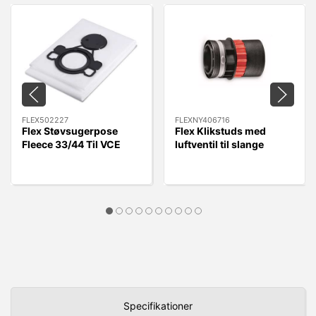
FLEX502227
FLEXNY406716
Flex Støvsugerpose
Flex Klikstuds med
Fleece 33/44 Til VCE
luftventil til slange
33/44 L MC/AC, 5 stk.
FLEXNY406716 - Quick
Kobling.
Specifikationer