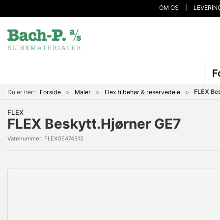
OM OS
LEVERIN
F
FLEX Bes
Du er her:
Forside
Maler
Flex tilbehør & reservedele
FLEX
FLEX Beskytt.Hjørner GE7
Varenummer:
FLEXGE474312