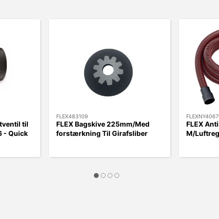
FLEX483109
FLEXNY4067
ventil til
FLEX Bagskive 225mm/Med
FLEX Anti
 - Quick
forstærkning Til Girafsliber
M/Luftreg
WSE500/