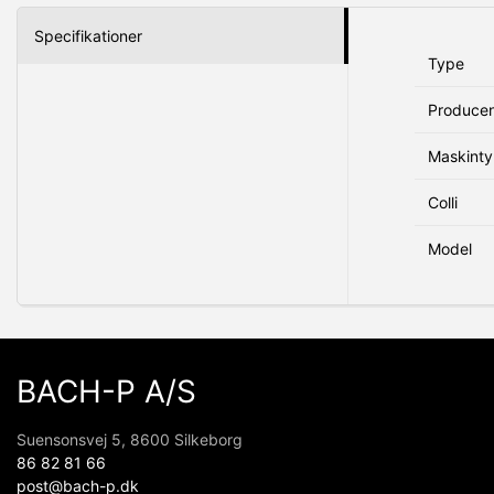
Specifikationer
Type
Produce
Maskint
Colli
Model
BACH-P A/S
Suensonsvej 5, 8600 Silkeborg
86 82 81 66
post@bach-p.dk