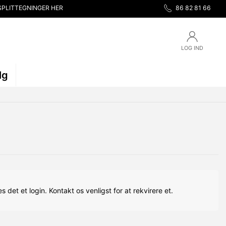
SPLITTEGNINGER HER
86 82 81 66
LOG IND
lg
s det et login. Kontakt os venligst for at rekvirere et.