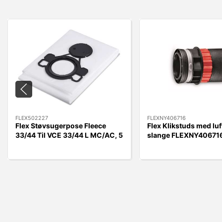
FLEX502227
FLEXNY406716
Flex Støvsugerpose Fleece
Flex Klikstuds med luft
33/44 Til VCE 33/44 L MC/AC, 5
slange FLEXNY406716
stk.
Kobling.