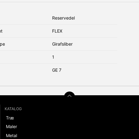
Reservedel
nt
FLEX
ype
Girafsliber
1
GE 7
KATALOG
Træ
Maler
Metal