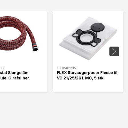
08
FLEX502235
stat Slange 4m
FLEX Støvsugerposer Fleece til
ule. Girafsliber
VC 21/25/26 L MC, 5 stk.
WST700VV/GE5