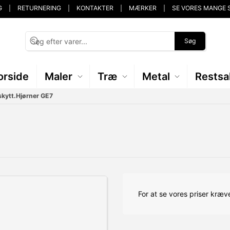
G
RETURNERING
KONTAKTER
MÆRKER
SE VORES MANGE 
Søg
orside
Maler
Træ
Metal
Restsa
kytt.Hjørner GE7
For at se vores priser kræve