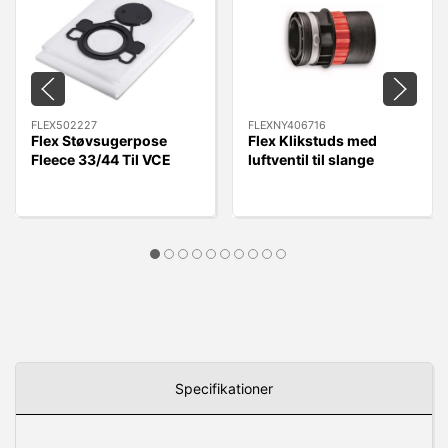
FLEX502227
FLEXNY406716
Flex Støvsugerpose
Flex Klikstuds med
Fleece 33/44 Til VCE
luftventil til slange
33/44 L MC/AC, 5 stk.
FLEXNY406716 - Quick
Kobling.
Specifikationer