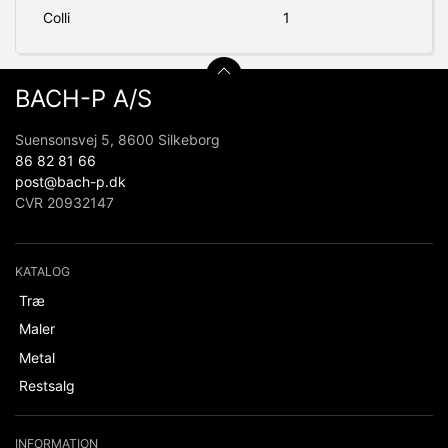
Colli
1
BACH-P A/S
Suensonsvej 5, 8600 Silkeborg
86 82 81 66
post@bach-p.dk
CVR 20932147
KATALOG
Træ
Maler
Metal
Restsalg
INFORMATION