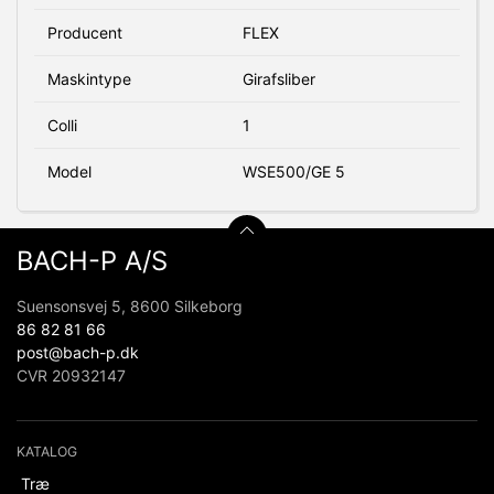
Producent
FLEX
Maskintype
Girafsliber
Colli
1
Model
WSE500/GE 5
BACH-P A/S
Suensonsvej 5, 8600 Silkeborg
86 82 81 66
post@bach-p.dk
CVR 20932147
KATALOG
Træ