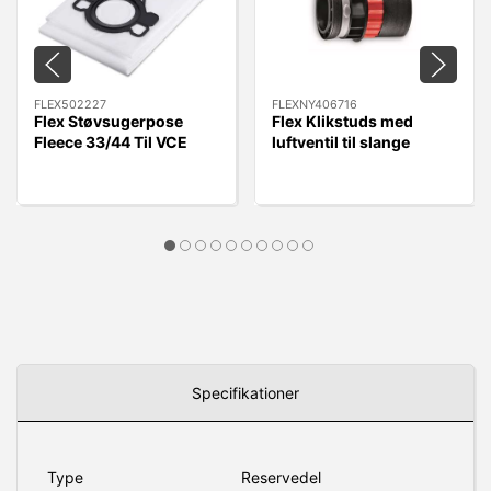
FLEX502227
FLEXNY406716
Flex Støvsugerpose
Flex Klikstuds med
Fleece 33/44 Til VCE
luftventil til slange
33/44 L MC/AC, 5 stk.
FLEXNY406716 - Quick
Kobling.
Specifikationer
Type
Reservedel