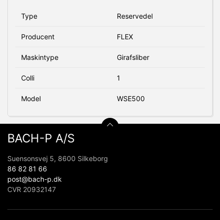
Type
Reservedel
Producent
FLEX
Maskintype
Girafsliber
Colli
1
Model
WSE500
BACH-P A/S
Suensonsvej 5, 8600 Silkeborg
86 82 81 66
post@bach-p.dk
CVR 20932147