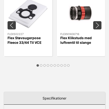
FLEX502227
FLEXNY406716
Flex Støvsugerpose
Flex Klikstuds med
Fleece 33/44 Til VCE
luftventil til slange
33/44 L MC/AC, 5 stk.
FLEXNY406716 - Quick
Kobling.
Specifikationer