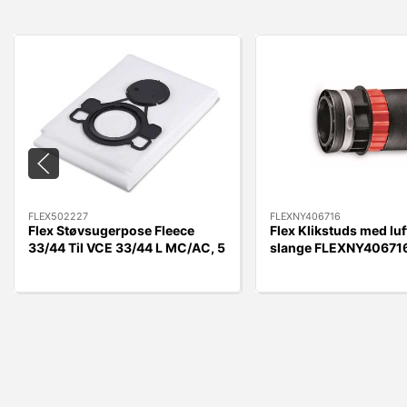
FLEX502227
FLEXNY406716
Flex Støvsugerpose Fleece
Flex Klikstuds med luft
33/44 Til VCE 33/44 L MC/AC, 5
slange FLEXNY406716
stk.
Kobling.