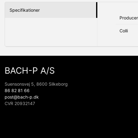
Specifikationer
Produce
Colli
BACH-P A/S
Suensonsvej 5, 8600 Silkeborg
86 82 81 66
post@bach-p.dk
CVR 20932147