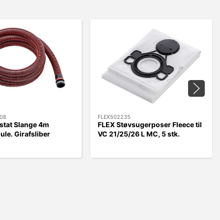
08
FLEX502235
stat Slange 4m
FLEX Støvsugerposer Fleece til
ule. Girafsliber
VC 21/25/26 L MC, 5 stk.
WST700VV/GE5