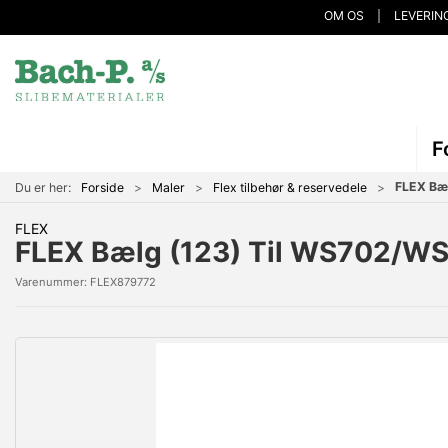
OM OS
LEVERIN
F
FLEX Bæ
Du er her:
Forside
Maler
Flex tilbehør & reservedele
FLEX
FLEX Bælg (123) Til WS702/W
Varenummer:
FLEX879772