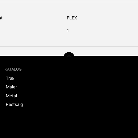
nt
FLEX
1
KATALOG
Træ
Maler
Metal
Restsalg