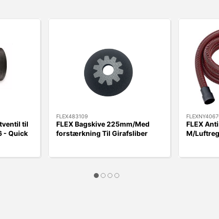
FLEX483109
FLEXNY4067
ventil til
FLEX Bagskive 225mm/Med
FLEX Anti
 - Quick
forstærkning Til Girafsliber
M/Luftreg
WSE500/