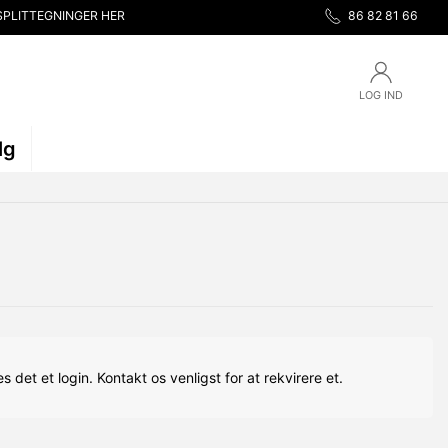
SPLITTEGNINGER HER
86 82 81 66
LOG IND
lg
s det et login. Kontakt os venligst for at rekvirere et.