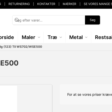
G
RETURNERING
KONTAKTER
MÆRKER
SE VORES MANGE 
Søg
orside
Maler
Træ
Metal
Restsa
lg (123) Til WS702/WSE500
SE500
For at se vores priser kræve