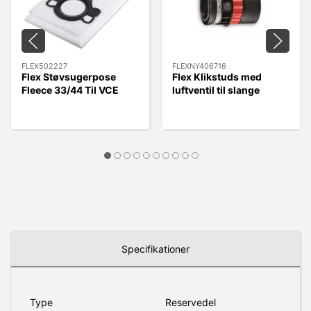
FLEX502227
FLEXNY406716
Flex Støvsugerpose
Flex Klikstuds med
Fleece 33/44 Til VCE
luftventil til slange
33/44 L MC/AC, 5 stk.
FLEXNY406716 - Quick
Kobling.
Specifikationer
Type
Reservedel