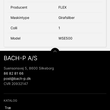
Producent
FLEX
Maskintype
Girafsliber
Colli
1
Model
WSE500
BACH-P A/S
Suensonsvej 5, 8600 Silkeborg
86 82 81 66
post@bach-p.dk
CVR 20932147
KATALOG
Træ