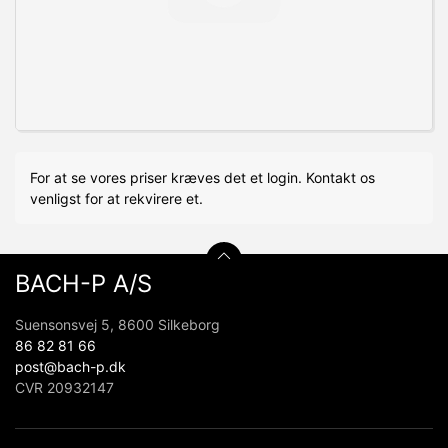
For at se vores priser kræves det et login. Kontakt os
venligst for at rekvirere et.
BACH-P A/S
Suensonsvej 5, 8600 Silkeborg
86 82 81 66
post@bach-p.dk
CVR 20932147