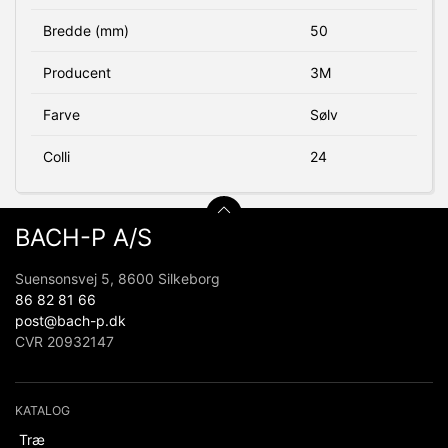
Bredde (mm)
50
Producent
3M
Farve
Sølv
Colli
24
BACH-P A/S
Suensonsvej 5, 8600 Silkeborg
86 82 81 66
post@bach-p.dk
CVR 20932147
KATALOG
Træ