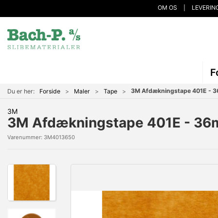
OM OS
LEVERIN
F
3M Afdækningstape 401E - 
Du er her:
Forside
Maler
Tape
3M
3M Afdækningstape 401E - 3
Varenummer:
3M4013650