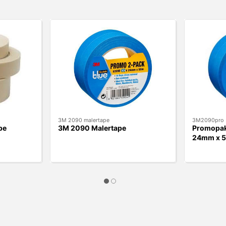
3M 2090 malertape
3M2090pro
pe
3M 2090 Malertape
Promopak
24mm x 