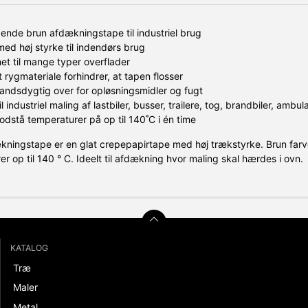
ende brun afdækningstape til industriel brug
ed høj styrke til indendørs brug
et til mange typer overflader
 rygmateriale forhindrer, at tapen flosser
ndsdygtig over for opløsningsmidler og fugt
il industriel maling af lastbiler, busser, trailere, tog, brandbiler, ambu
dstå temperaturer på op til 140˚C i én time
ningstape er en glat crepepapirtape med høj trækstyrke. Brun far
r op til 140 ° C. Ideelt til afdækning hvor maling skal hærdes i ovn.
KATALOG
Træ
Maler
Metal