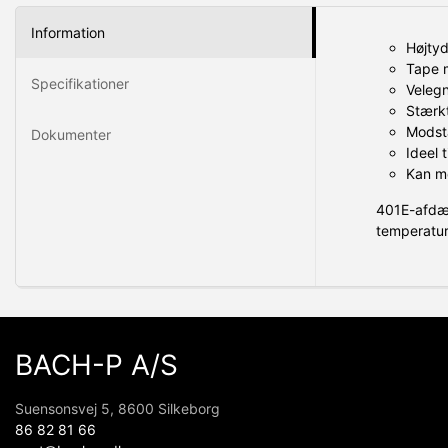
Information
Højtyd
Tape m
Specifikationer
Velegn
Stærkt
Modsta
Dokumenter
Ideel t
Kan mo
401E-afdæk
temperature
BACH-P A/S
Suensonsvej 5, 8600 Silkeborg
86 82 81 66