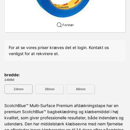
Forstør
For at se vores priser kræves det et login. Kontakt os
venligst for at rekvirere et.
bredde:
24MM
24mm
36mm
48mm
ScotchBlue™ Multi-Surface Premium afdækningstape har en
premium ScotchBlue™ bagbeklædning og klæbemiddel i høj
kvalitet, som giver professionelle resultater, både indendørs og
udendørs. Den har middelstærk klæbeevne med nem fjernelse
og efterlader ingen klæberester op til 14 dage efter påsætning.