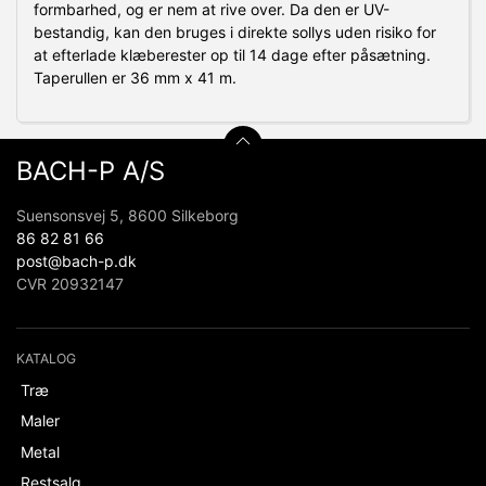
formbarhed, og er nem at rive over. Da den er UV-
bestandig, kan den bruges i direkte sollys uden risiko for
at efterlade klæberester op til 14 dage efter påsætning.
Taperullen er 36 mm x 41 m.
BACH-P A/S
Suensonsvej 5, 8600 Silkeborg
86 82 81 66
post@bach-p.dk
CVR 20932147
KATALOG
Træ
Maler
Metal
Restsalg