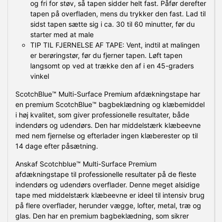
og fri for støv, så tapen sidder helt fast. Påfør derefter
tapen på overfladen, mens du trykker den fast. Lad til
sidst tapen sætte sig i ca. 30 til 60 minutter, før du
starter med at male
TIP TIL FJERNELSE AF TAPE: Vent, indtil at malingen
er berøringstør, før du fjerner tapen. Løft tapen
langsomt op ved at trække den af i en 45-graders
vinkel
ScotchBlue™ Multi-Surface Premium afdækningstape har
en premium ScotchBlue™ bagbeklædning og klæbemiddel
i høj kvalitet, som giver professionelle resultater, både
indendørs og udendørs. Den har middelstærk klæbeevne
med nem fjernelse og efterlader ingen klæberester op til
14 dage efter påsætning.
Anskaf Scotchblue™ Multi-Surface Premium
afdækningstape til professionelle resultater på de fleste
indendørs og udendørs overflader. Denne meget alsidige
tape med middelstærk klæbeevne er ideel til intensiv brug
på flere overflader, herunder vægge, lofter, metal, træ og
glas. Den har en premium bagbeklædning, som sikrer