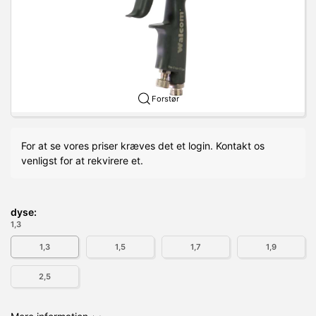
Forstør
For at se vores priser kræves det et login. Kontakt os
venligst for at rekvirere et.
dyse:
1,3
1,3
1,5
1,7
1,9
2,5