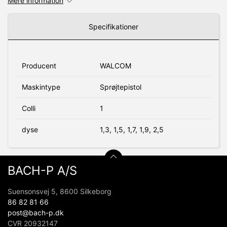
Mere information
Specifikationer
Producent
WALCOM
Maskintype
Sprøjtepistol
Colli
1
dyse
1,3, 1,5, 1,7, 1,9, 2,5
BACH-P A/S
Suensonsvej 5, 8600 Silkeborg
86 82 81 66
post@bach-p.dk
CVR 20932147