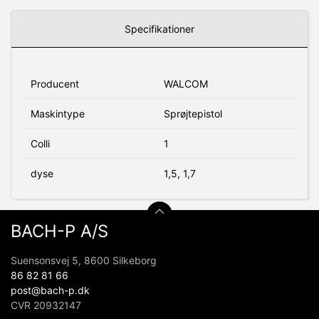
Specifikationer
Producent
WALCOM
Maskintype
Sprøjtepistol
Colli
1
dyse
1,5, 1,7
BACH-P A/S
Suensonsvej 5, 8600 Silkeborg
86 82 81 66
post@bach-p.dk
CVR 20932147