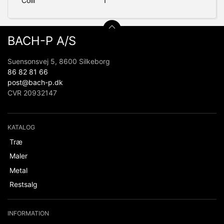
Colli
1
BACH-P A/S
Suensonsvej 5, 8600 Silkeborg
86 82 81 66
post@bach-p.dk
CVR 20932147
KATALOG
Træ
Maler
Metal
Restsalg
INFORMATION