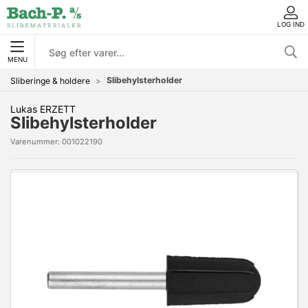
LOG IND
MENU
Slibehylsterholder
Sliberinge & holdere
Lukas ERZETT
Slibehylsterholder
Varenummer:
001022190