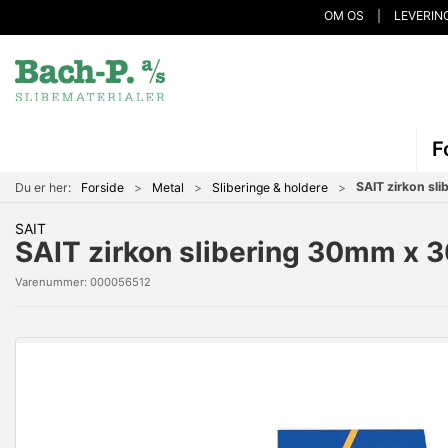
OM OS
LEVERIN
F
SAIT zirkon sl
Du er her:
Forside
Metal
Sliberinge & holdere
SAIT
SAIT zirkon slibering 30mm x
Varenummer:
000056512