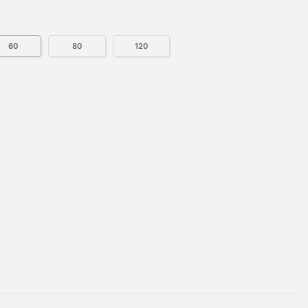
60
80
120