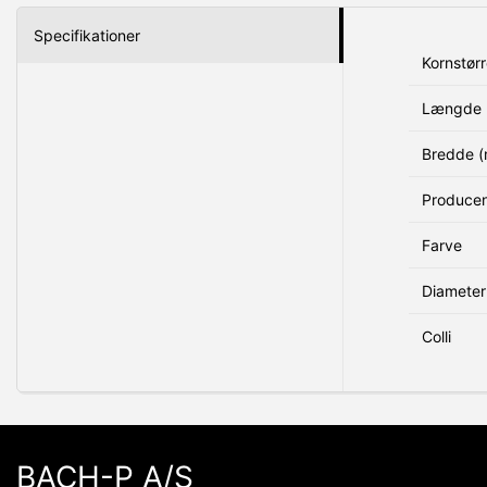
Specifikationer
Kornstørr
Længde 
Bredde 
Produce
Farve
Diameter
Colli
BACH-P A/S