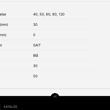
else
40, 50, 60, 80, 120
(mm)
30
(mm)
0
nt
SAIT
Blå
30
50
KATALOG