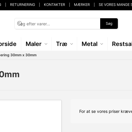
G
RETURNERING
KONTAKTER
MÆRKER
SE VORES MANGE 
Søg
orside
Maler
Træ
Metal
Restsa
ibering 30mm x 30mm
 30mm
For at se vores priser kræve