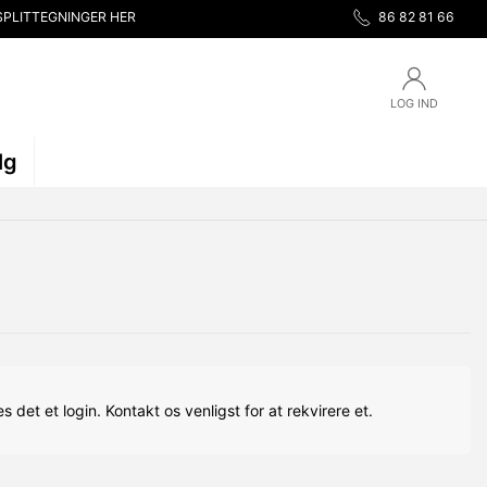
SPLITTEGNINGER HER
86 82 81 66
LOG IND
lg
s det et login. Kontakt os venligst for at rekvirere et.