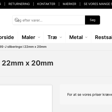
G
RETURNERING
KONTAKTER
MÆRKER
SE VORES MANGE 
Søg
orside
Maler
Træ
Metal
Restsa
9S-J sliberinge i 22mm x 20mm
e i 22mm x 20mm
For at se vores priser kræve