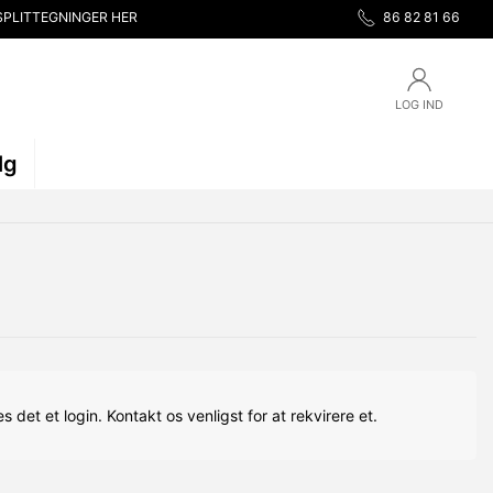
SPLITTEGNINGER HER
86 82 81 66
LOG IND
lg
s det et login. Kontakt os venligst for at rekvirere et.