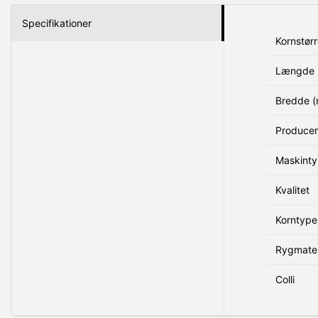
Specifikationer
Kornstørr
Længde 
Bredde 
Produce
Maskint
Kvalitet
Korntype
Rygmater
Colli