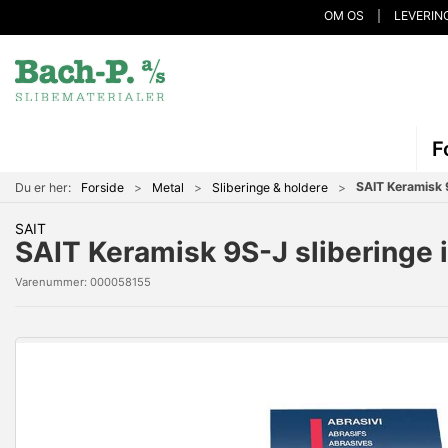
OM OS
LEVERIN
F
SAIT Keramisk 
Du er her:
Forside
Metal
Sliberinge & holdere
SAIT
SAIT Keramisk 9S-J slibering
Varenummer:
000058155