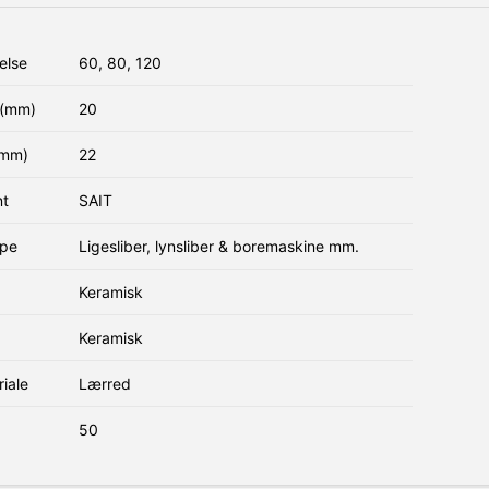
else
60, 80, 120
(mm)
20
(mm)
22
nt
SAIT
ype
Ligesliber, lynsliber & boremaskine mm.
Keramisk
Keramisk
iale
Lærred
50