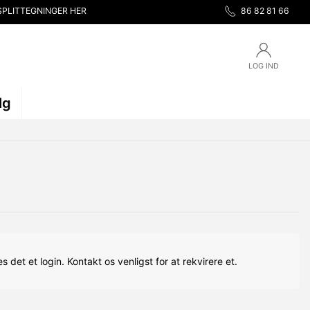
SPLITTEGNINGER HER
86 82 81 66
LOG IND
lg
s det et login. Kontakt os venligst for at rekvirere et.