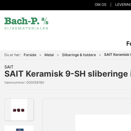
OM OS
LEVERIN
F
SAIT Keramisk 
Du er her:
Forside
Metal
Sliberinge & holdere
SAIT
SAIT Keramisk 9-SH slibering
Varenummer:
000058180