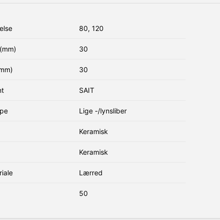
else
80, 120
(mm)
30
(mm)
30
nt
SAIT
ype
Lige -/lynsliber
Keramisk
Keramisk
iale
Lærred
50