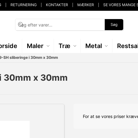
G
RETURNERING
KONTAKTER
MÆRKER
SE VORES MANGE 
Søg
orside
Maler
Træ
Metal
Restsa
9-SH sliberinge i 30mm x 30mm
e i 30mm x 30mm
For at se vores priser kræve