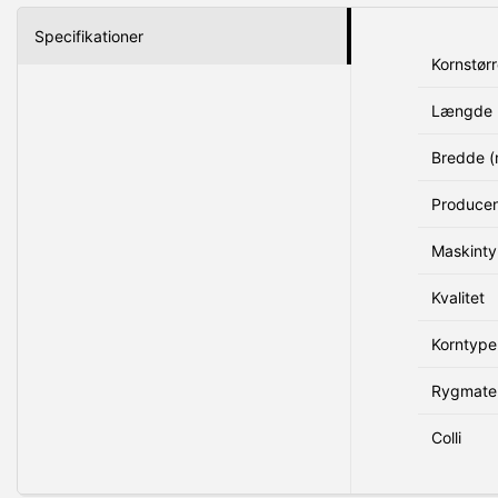
Specifikationer
Kornstørr
Længde 
Bredde 
Produce
Maskint
Kvalitet
Korntype
Rygmater
Colli