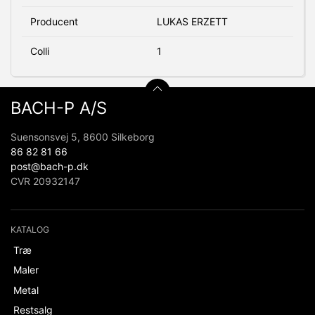
Producent
LUKAS ERZETT
Colli
1
BACH-P A/S
Suensonsvej 5, 8600 Silkeborg
86 82 81 66
post@bach-p.dk
CVR 20932147
KATALOG
Træ
Maler
Metal
Restsalg