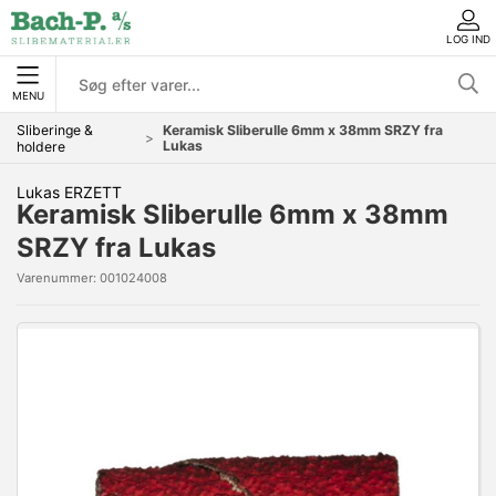
LOG IND
MENU
Sliberinge &
Keramisk Sliberulle 6mm x 38mm SRZY fra
Lukas
holdere
Lukas ERZETT
Keramisk Sliberulle 6mm x 38mm
SRZY fra Lukas
Varenummer:
001024008