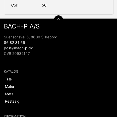
Colli
50
BACH-P A/S
Suensonsvej 5, 8600 Silkeborg
86 82 81 66
post@bach-p.dk
CVR 20932147
KATALOG
Træ
Maler
Metal
Restsalg
INFORMATION